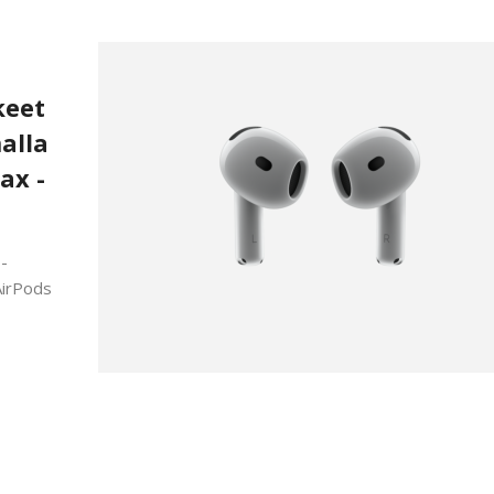
keet
alla
ax -
 -
AirPods