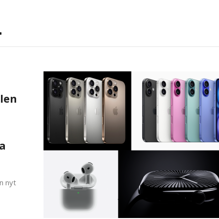
4
plen
ja
n nyt