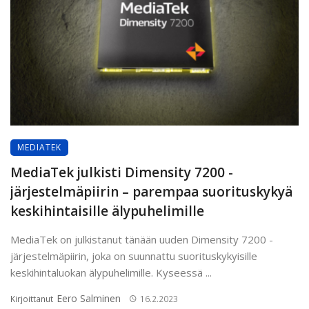
MEDIATEK
MediaTek julkisti Dimensity 7200 -
järjestelmäpiirin – parempaa suorituskykyä
keskihintaisille älypuhelimille
MediaTek on julkistanut tänään uuden Dimensity 7200 -
järjestelmäpiirin, joka on suunnattu suorituskykyisille
keskihintaluokan älypuhelimille. Kyseessä ...
Eero Salminen
Kirjoittanut
16.2.2023