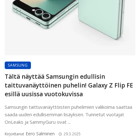
SAMSUNG
Tältä näyttää Samsungin edullisin
taittuvanäyttöinen puhelin! Galaxy Z Flip FE
esillä uusissa vuotokuvissa
Samsungin taittuvanäyttöisten puhelimien valikoima saattaa
saada uuden edullisemman lisäyksen. Tunnetut vuotajat
OnLeaks ja SammyGuru ovat ...
Eero Salminen
Kirjoittanut
29.3.2025