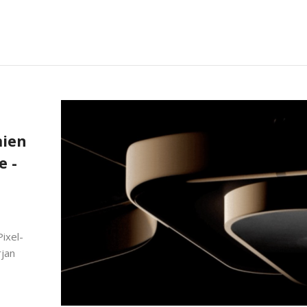
mien
e -
ixel-
rjan