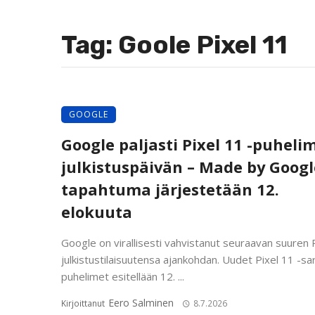
Tag: Goole Pixel 11
GOOGLE
Google paljasti Pixel 11 -puheli
julkistuspäivän – Made by Googl
tapahtuma järjestetään 12.
elokuuta
Google on virallisesti vahvistanut seuraavan suuren P
julkistustilaisuutensa ajankohdan. Uudet Pixel 11 -sa
puhelimet esitellään 12. ...
Eero Salminen
Kirjoittanut
8.7.2026