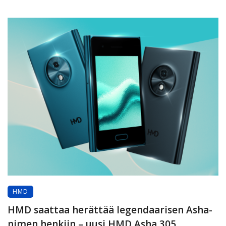
HMD
HMD saattaa herättää legendaarisen Asha-
nimen henkiin – uusi HMD Asha 305