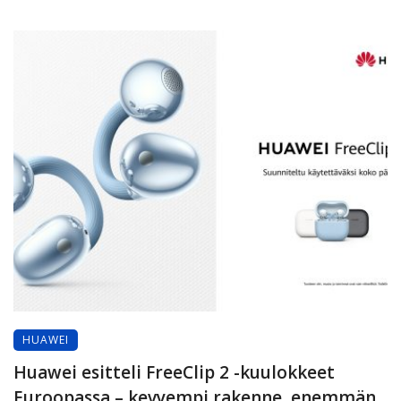
HUAWEI
Huawei esitteli FreeClip 2 -kuulokkeet
Euroopassa – kevyempi rakenne, enemmän