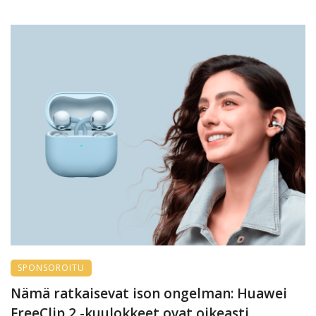
SPONSOROITU
Nämä ratkaisevat ison ongelman: Huawei
FreeClip 2 -kuulokkeet ovat oikeasti