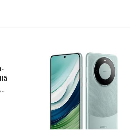
0-
llä
 -