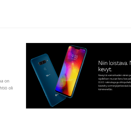
na on
tiö oli