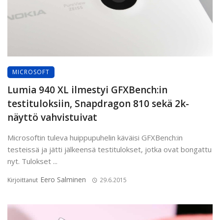
MICROSOFT
Lumia 940 XL ilmestyi GFXBench:in
testituloksiin, Snapdragon 810 sekä 2k-
näyttö vahvistuivat
Microsoftin tuleva huippupuhelin käväisi GFXBench:in
testeissä ja jätti jälkeensä testitulokset, jotka ovat bongattu
nyt. Tulokset ...
Eero Salminen
Kirjoittanut
29.6.2015