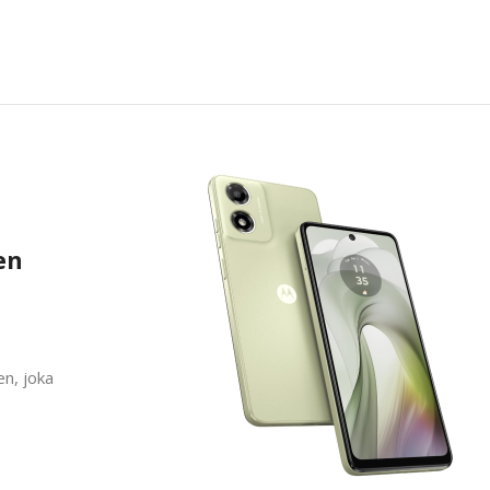
en
n, joka