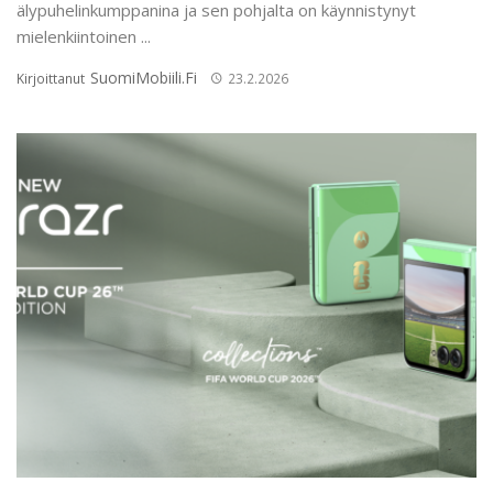
älypuhelinkumppanina ja sen pohjalta on käynnistynyt
mielenkiintoinen ...
SuomiMobiili.fi
Kirjoittanut
23.2.2026