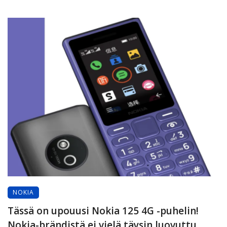
NOKIA
Tässä on upouusi Nokia 125 4G -puhelin!
Nokia-brändistä ei vielä täysin luovuttu