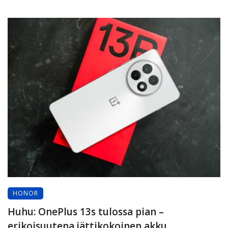
HONOR
Huhu: OnePlus 13s tulossa pian –
erikoisuutena jättikokoinen akku