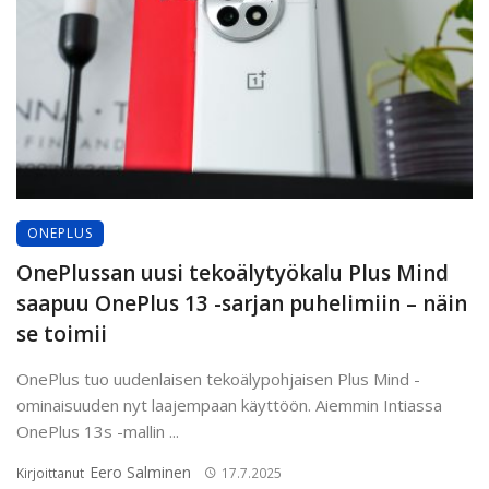
ONEPLUS
OnePlussan uusi tekoälytyökalu Plus Mind
saapuu OnePlus 13 -sarjan puhelimiin – näin
se toimii
OnePlus tuo uudenlaisen tekoälypohjaisen Plus Mind -
ominaisuuden nyt laajempaan käyttöön. Aiemmin Intiassa
OnePlus 13s -mallin ...
Eero Salminen
Kirjoittanut
17.7.2025