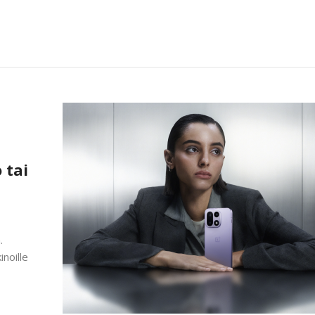
 tai
.
noille