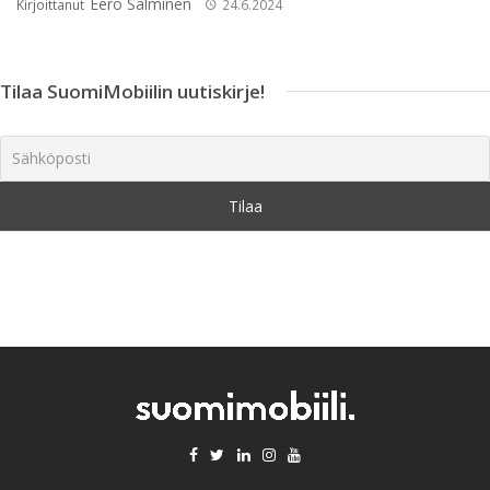
Eero Salminen
Kirjoittanut
24.6.2024
Tilaa SuomiMobiilin uutiskirje!