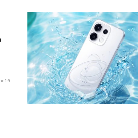
0
eno16