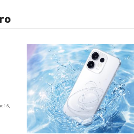
ro
eno16,