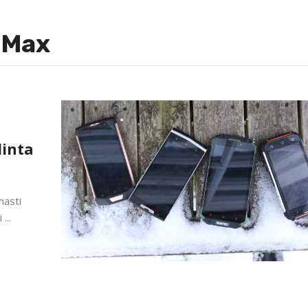
 Max
linta
masti
...