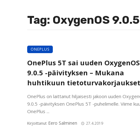
Tag: OxygenOS 9.0.5
ONEPLUS
OnePlus 5T sai uuden OxygenOS
9.0.5 -päivityksen – Mukana
huhtikuun tietoturvakorjaukse
OnePlus on laittanut hiljaisesti jakoon uuden Oxyge
9.0.5 -päivityksen OnePlus 5T -puhelimelle. Viime ku
OnePlus ...
Eero Salminen
Kirjoittanut
27.4.2019