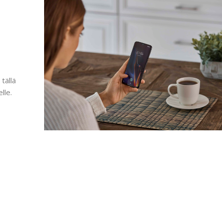
tällä
lle.