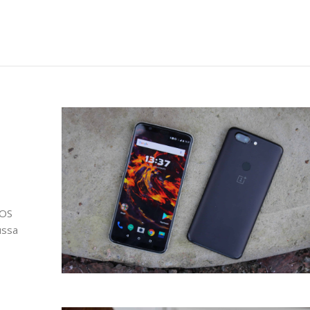
t
nOS
ussa