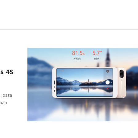
s 4S
 josta
paan