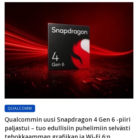
QUALCOMM
Qualcommin uusi Snapdragon 4 Gen 6 -piiri
paljastui – tuo edullisiin puhelimiin selvästi
tehokkaamman grafiikan ja Wi-Fi 6:n