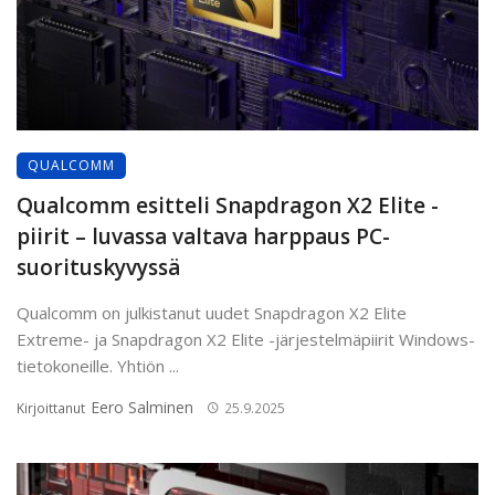
QUALCOMM
Qualcomm esitteli Snapdragon X2 Elite -
piirit – luvassa valtava harppaus PC-
suorituskyvyssä
Qualcomm on julkistanut uudet Snapdragon X2 Elite
Extreme- ja Snapdragon X2 Elite -järjestelmäpiirit Windows-
tietokoneille. Yhtiön ...
Eero Salminen
Kirjoittanut
25.9.2025