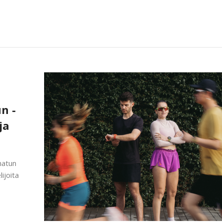
n -
ja
nnatun
ijoita