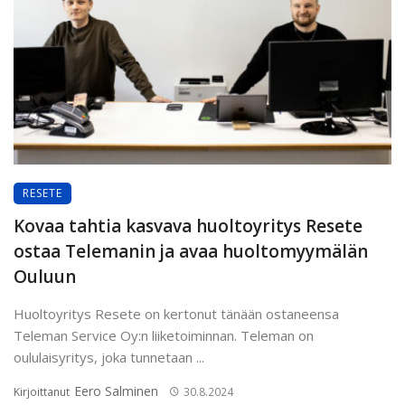
RESETE
Kovaa tahtia kasvava huoltoyritys Resete
ostaa Telemanin ja avaa huoltomyymälän
Ouluun
Huoltoyritys Resete on kertonut tänään ostaneensa
Teleman Service Oy:n liiketoiminnan. Teleman on
oululaisyritys, joka tunnetaan ...
Eero Salminen
Kirjoittanut
30.8.2024