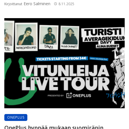
Eero Salminen
Kirjoittanut
8.11.2025
ONEPLUS
OnePlus hyppää mukaan suomiräpin