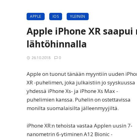
APPLE
IOS
YLEINEN
Apple iPhone XR saapui 
lähtöhinnalla
26.10.2018
0
Apple on tuonut tänään myyntiin uuden iPho
XR -puhelimen, joka julkaistiin jo syyskuussa
yhdessä iPhone Xs- ja iPhone Xs Max -
puhelimien kanssa. Puhelin on ostettavissa
monilta suomalaisilta jälleenmyyjiltä.
iPhone XR:n tehoista vastaa Applen uusin 7-
nanometrin 6-ytiminen A12 Bionic -