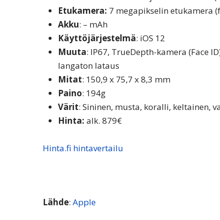
Etukamera:
7 megapikselin etukamera (f
Akku
: – mAh
Käyttöjärjestelmä
: iOS 12
Muuta
: IP67, TrueDepth-kamera (Face ID),
langaton lataus
Mitat
: 150,9 x 75,7 x 8,3 mm
Paino
: 194g
Värit
: Sininen, musta, koralli, keltainen,
Hinta:
alk. 879€
Hinta.fi hintavertailu
Lähde
:
Apple