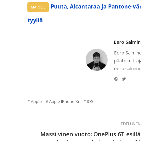
Puuta, Alcantaraa ja Pantone-vär
MAINOS
tyyliä
Eero Salmi
Eero Salmine
päätoimittaj
eero.salmine
Website
Twitter
Apple
Apple IPhone Xr
IOS
EDELLINEN
Massiivinen vuoto: OnePlus 6T esillä