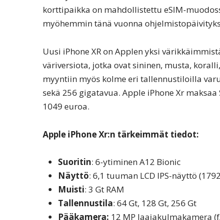
korttipaikka on mahdollistettu eSIM-muodos
myöhemmin tänä vuonna ohjelmistopäivitykses
Uusi iPhone XR on Applen yksi värikkäimmistä 
väriversiota, jotka ovat sininen, musta, korall
myyntiin myös kolme eri tallennustiloilla var
sekä 256 gigatavua. Apple iPhone Xr maksaa 
1049 euroa.
Apple iPhone Xr:n tärkeimmät tiedot:
Suoritin
: 6-ytiminen A12 Bionic
Näyttö
: 6,1 tuuman LCD IPS-näyttö (1792
Muisti
: 3 Gt RAM
Tallennustila
: 64 Gt, 128 Gt, 256 Gt
Pääkamera:
12 MP laajakulmakamera (f/