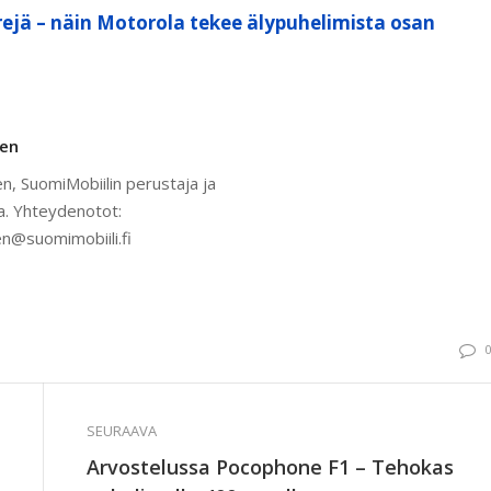
ejä – näin Motorola tekee älypuhelimista osan
nen
n, SuomiMobiilin perustaja ja
a. Yhteydenotot:
n@suomimobiili.fi
SEURAAVA
Arvostelussa Pocophone F1 – Tehokas