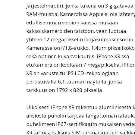
järjestelmäpiiri, jonka tukena on 3 gigatavua
RAM-muistia. Kameroissa Apple ei ole lähten
edullisemman version kanssa mukaan
kaksoiskameroiden taistoon, vaan luottaa
yhteen 12 megapikselin laajakulmasensoriin.
Kamerassa on f/1.8-aukko, 1,4um pikselikoko
sekä optinen kuvanvakautus. iPhone XR:ssä
etukamera on kooltaan 7 megapikseliä. iPho
XR on varusteltu IPS LCD -teknologiaan
perustuvalla 6,1 tuuman näytöllä, jonka
tarkkuus on 1792 x 828 pikseliä.
Ulkoisesti iPhone XR rakentuu alumiinisesta k
ansiosta puhelin tarjoaa langattoman latauk
puhelimeen IP67-sertifikaatin mukaisen vede
XR tarjoaa kaksois-SIM-ominaisuuden, vaikka 