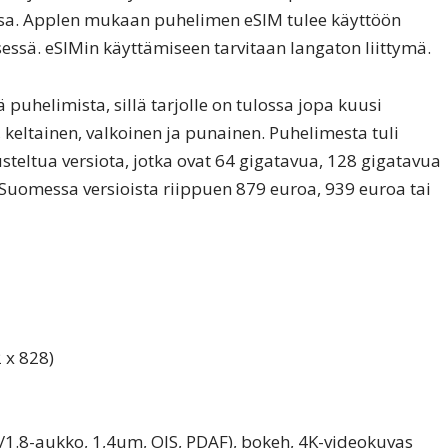
sa. Applen mukaan puhelimen eSIM tulee käyttöön
sä. eSIMin käyttämiseen tarvitaan langaton liittymä.
puhelimista, sillä tarjolle on tulossa jopa kuusi
i, keltainen, valkoinen ja punainen. Puhelimesta tuli
usteltua versiota, jotka ovat 64 gigatavua, 128 gigatavua
Suomessa versioista riippuen 879 euroa, 939 euroa tai
 x 828)
1.8-aukko, 1,4um, OIS, PDAF), bokeh, 4K-videokuvas