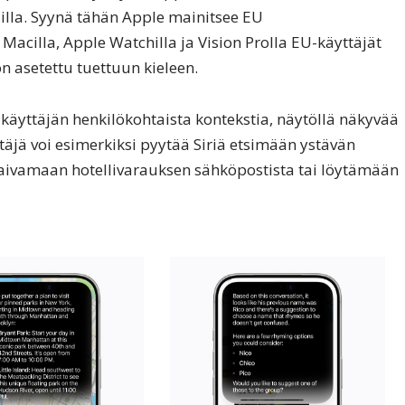
adilla. Syynä tähän Apple mainitsee EU
acilla, Apple Watchilla ja Vision Prolla EU-käyttäjät
n asetettu tuettuun kieleen.
äyttäjän henkilökohtaista kontekstia, näytöllä näkyvää
äjä voi esimerkiksi pyytää Siriä etsimään ystävän
kaivamaan hotellivarauksen sähköpostista tai löytämään