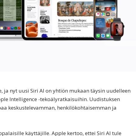
e, ja nyt uusi Siri AI on yhtiön mukaan täysin uudelleen
ple Intelligence -tekoälyratkaisuihin. Uudistuksen
mpaa keskustelevamman, henkilökohtaisemman ja
laisille käyttäjille. Apple kertoo, ettei Siri AI tule