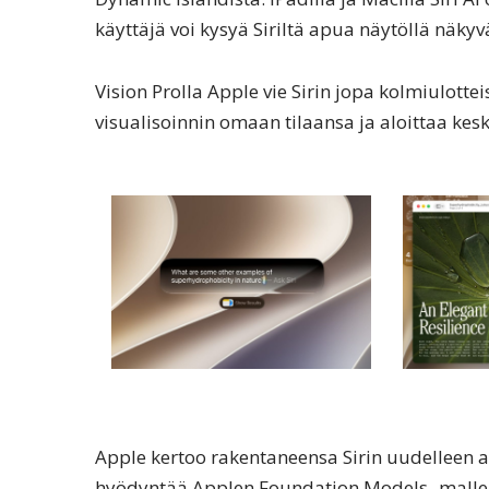
käyttäjä voi kysyä Siriltä apua näytöllä näkyväs
Vision Prolla Apple vie Sirin jopa kolmiulottei
visualisoinnin omaan tilaansa ja aloittaa kes
Apple kertoo rakentaneensa Sirin uudelleen al
hyödyntää Applen Foundation Models -malleja, 