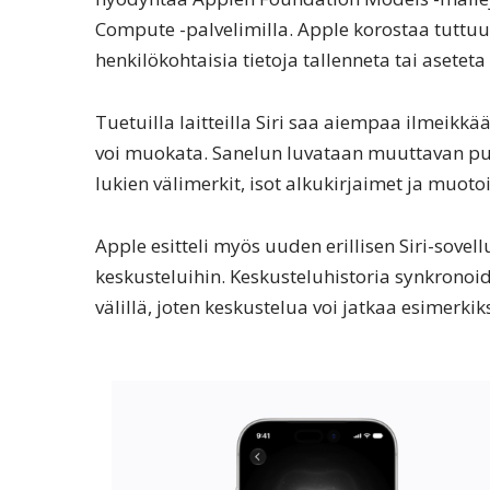
Compute -palvelimilla. Apple korostaa tuttuun 
henkilökohtaisia tietoja tallenneta tai asetet
Tuetuilla laitteilla Siri saa aiempaa ilmeik
voi muokata. Sanelun luvataan muuttavan puh
lukien välimerkit, isot alkukirjaimet ja muotoi
Apple esitteli myös uuden erillisen Siri-sovel
keskusteluihin. Keskusteluhistoria synkronoida
välillä, joten keskustelua voi jatkaa esimerkik