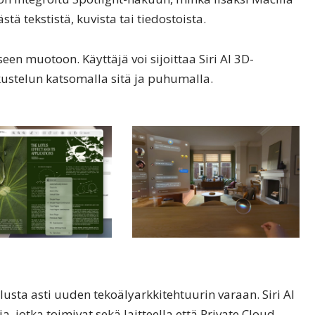
tä tekstistä, kuvista tai tiedostoista.
seen muotoon. Käyttäjä voi sijoittaa Siri AI 3D-
kustelun katsomalla sitä ja puhumalla.
usta asti uuden tekoälyarkkitehtuurin varaan. Siri AI
jotka toimivat sekä laitteella että Private Cloud