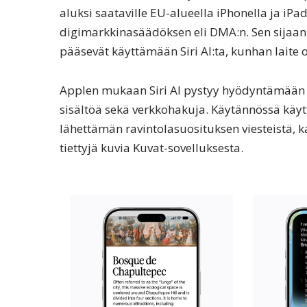
aluksi saataville EU-alueella iPhonella ja iP
digimarkkinasäädöksen eli DMA:n. Sen sijaan M
pääsevät käyttämään Siri AI:ta, kunhan laite o
Applen mukaan Siri AI pystyy hyödyntämään k
sisältöä sekä verkkohakuja. Käytännössä käytt
lähettämän ravintolasuosituksen viesteistä, 
tiettyjä kuvia Kuvat-sovelluksesta.