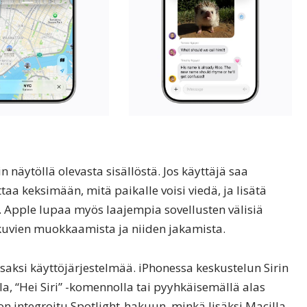
näytöllä olevasta sisällöstä. Jos käyttäjä saa
uttaa keksimään, mitä paikalle voisi viedä, ja lisätä
 Apple lupaa myös laajempia sovellusten välisiä
 kuvien muokkaamista ja niiden jakamista.
ksi käyttöjärjestelmää. iPhonessa keskustelun Sirin
la, “Hei Siri” -komennolla tai pyyhkäisemällä alas
I on integroitu Spotlight-hakuun, minkä lisäksi Macilla