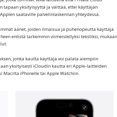
tapaan yksityisyyttä ja väittää, ettei käyttäjän
a Applen saataville palvelinlaskennan yhteydessä.
käämmät äänet, joiden ilmaisua ja puhenopeutta käyttäjä
een entistä tarkemmin viimeistellyksi tekstiksi, mukaa
lut.
luksen, jonka kautta käyttäjä voi palata aiempiin
an yksityisesti iCloudin kautta eri Apple-laitteiden
si Macilta iPhonelle tai Apple Watchiin.