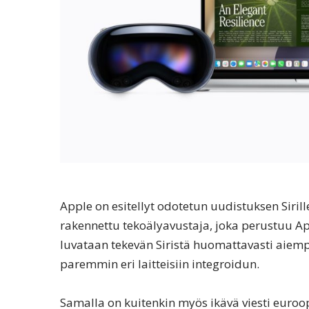
Apple on esitellyt odotetun uudistuksen Sirill
rakennettu tekoälyavustaja, joka perustuu Ap
luvataan tekevän Siristä huomattavasti aie
paremmin eri laitteisiin integroidun.
Samalla on kuitenkin myös ikävä viesti eurooppa