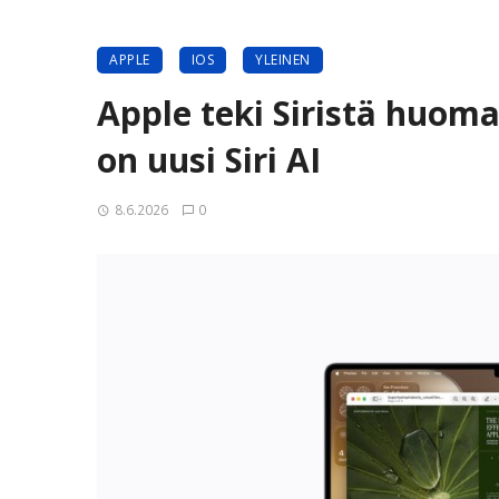
APPLE
IOS
YLEINEN
Apple teki Siristä huom
on uusi Siri AI
8.6.2026
0