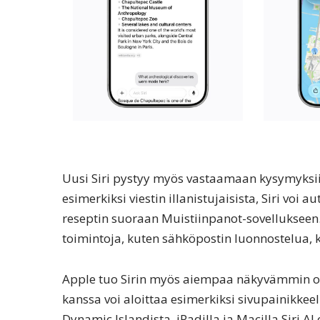
Uusi Siri pystyy myös vastaamaan kysymyksiin 
esimerkiksi viestin illanistujaisista, Siri voi a
reseptin suoraan Muistiinpanot-sovellukseen.
toimintoja, kuten sähköpostin luonnostelua,
Apple tuo Sirin myös aiempaa näkyvämmin osa
kanssa voi aloittaa esimerkiksi sivupainikkeel
Dynamic Islandista. iPadilla ja Macilla Siri A