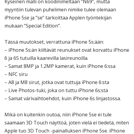
Kyseinen malli on koodinimeltään ”N69”, mutta
myyntiin tulevan puhelimen nimike tulee olemaan
iPhone 5se ja ”se” tarkoittaa Applen työntekijän
mukaan ”Special Edition”.
Tässä muutokset, verrattuna iPhone 5s:ään:
– iPhone 5s:än kiiltävät reunukset ovat korvattu iPhone
6 ja 6S tutuilla kaarevilla lasireunoilla.
– Samat 8MP ja 1.2MP kamerat, kuin iPhone 6:ssa
– NFC siru
– A8 ja M8 sirut, jotka ovat tuttuja iPhone 6:sta
– Live Photos-tuki, joka on tuttu iPhone 6s:stä
– Samat värivaihtoehdot, kuin iPhone 6s linjastossa.
Mikä on kuitenkin outoa, niin iPhone 5se ei tule
saamaan 3D Touch näyttöä, joten vielä ei tiedetä, miten
Apple tuo 3D Touch -painalluksen iPhone 5se. iPhone