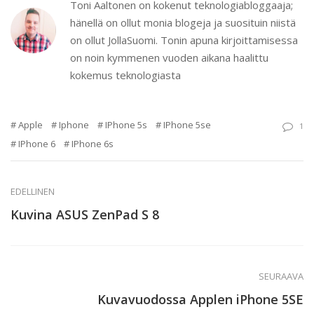
Toni Aaltonen on kokenut teknologiabloggaaja;
hänellä on ollut monia blogeja ja suosituin niistä
on ollut JollaSuomi. Tonin apuna kirjoittamisessa
on noin kymmenen vuoden aikana haalittu
kokemus teknologiasta
Apple
Iphone
IPhone 5s
IPhone 5se
1
IPhone 6
IPhone 6s
EDELLINEN
Kuvina ASUS ZenPad S 8
SEURAAVA
Kuvavuodossa Applen iPhone 5SE