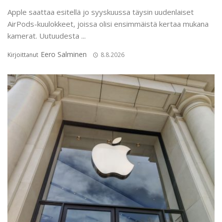
Apple saattaa esitellä jo syyskuussa täysin uudenlaiset
AirPods-kuulokkeet, joissa olisi ensimmäistä kertaa mukana
kamerat. Uutuudesta ...
Eero Salminen
Kirjoittanut
8.8.2026