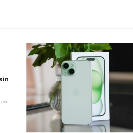
sin
rjan