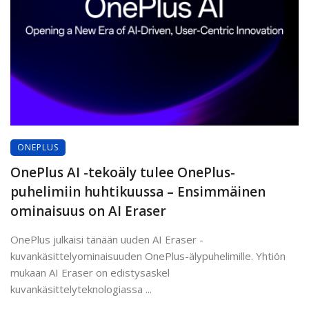
ONEPLUS
OnePlus AI -tekoäly tulee OnePlus-
puhelimiin huhtikuussa – Ensimmäinen
ominaisuus on AI Eraser
OnePlus julkaisi tänään uuden AI Eraser -
kuvankäsittelyominaisuuden OnePlus-älypuhelimille. Yhtiön
mukaan AI Eraser on edistysaskel
kuvankäsittelyteknologiassa ...