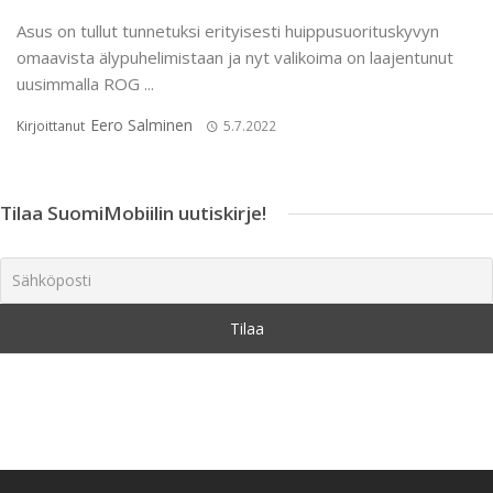
Asus on tullut tunnetuksi erityisesti huippusuorituskyvyn
omaavista älypuhelimistaan ja nyt valikoima on laajentunut
uusimmalla ROG ...
Eero Salminen
Kirjoittanut
5.7.2022
Tilaa SuomiMobiilin uutiskirje!