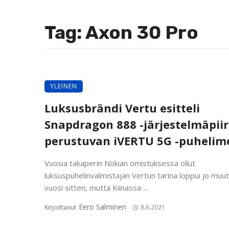
Tag: Axon 30 Pro
YLEINEN
Luksusbrändi Vertu esitteli
Snapdragon 888 -järjestelmäpiir
perustuvan iVERTU 5G -puhelim
Vuosia takaperin Nokian omistuksessa ollut
luksuspuhelinvalmistajan Vertun tarina loppui jo mu
vuosi sitten, mutta Kiinassa ...
Eero Salminen
Kirjoittanut
8.6.2021