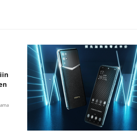
iin
en
utama