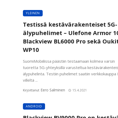
YLEINEN
Testissä kestävärakenteiset 5G-
älypuhelimet – Ulefone Armor 1
Blackview BL6000 Pro sekä Ouki
WP10
SuomiMobiilissa päästiin testaamaan kolmea varsin
tuoretta 5G-yhteyksillä varusteltua kestävärakentei
älypuhelinta. Testiin puhelimet saatiin verkkokauppa 
villeltä ...
Eero Salminen
Kirjoittanut
15.4.2021
ANDROID
Blackview BV9000 Pro on kestäv