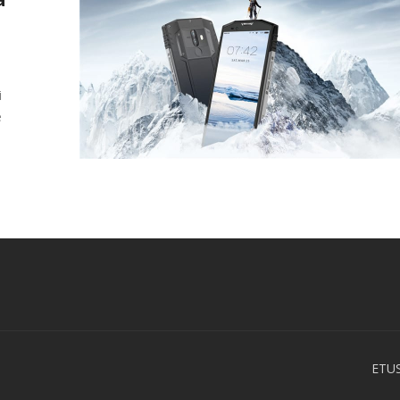
i
e
ETU