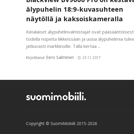
älypuhelin 18:9-kuvasuhteen
näytöllä ja kaksoiskameralla
Kiinalaiset älypuhelinvalmistajat ovat pääsääntöisest
todella nopeita liikkeissään ja uusia älypuhelimia tule
jatkuvasti markkinoille. Tällä kertaa ...
Eero Salminen
Kirjoittanut
23.11.2017
Copyright © SuomiMobiili 2015-2026