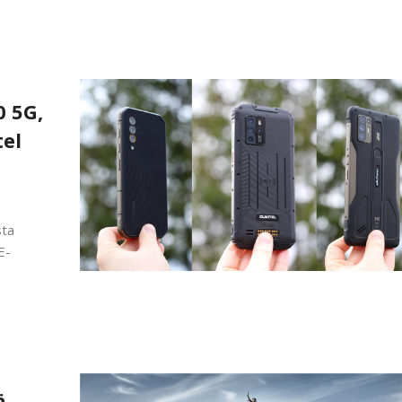
0 5G,
tel
sta
E-
ä