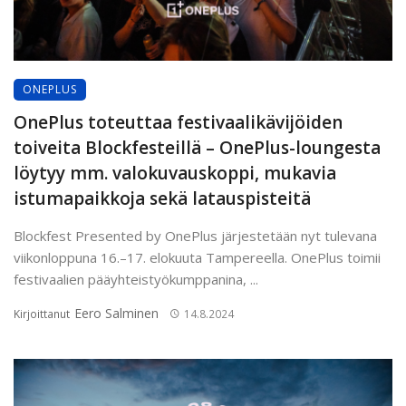
ONEPLUS
OnePlus toteuttaa festivaalikävijöiden
toiveita Blockfesteillä – OnePlus-loungesta
löytyy mm. valokuvauskoppi, mukavia
istumapaikkoja sekä latauspisteitä
Blockfest Presented by OnePlus järjestetään nyt tulevana
viikonloppuna 16.–17. elokuuta Tampereella. OnePlus toimii
festivaalien pääyhteistyökumppanina, ...
Eero Salminen
Kirjoittanut
14.8.2024