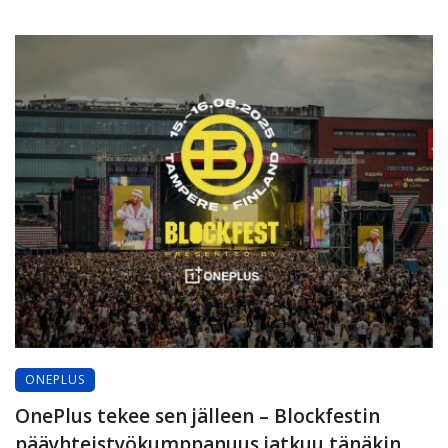
ONEPLUS
OnePlus tekee sen jälleen – Blockfestin
pääyhteistyökumppanuus jatkuu tänäkin