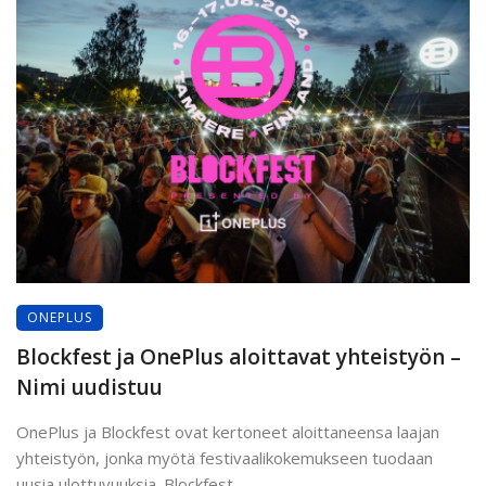
ONEPLUS
Blockfest ja OnePlus aloittavat yhteistyön –
Nimi uudistuu
OnePlus ja Blockfest ovat kertoneet aloittaneensa laajan
yhteistyön, jonka myötä festivaalikokemukseen tuodaan
uusia ulottuvuuksia. Blockfest ...