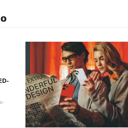
ro
ED-
o-