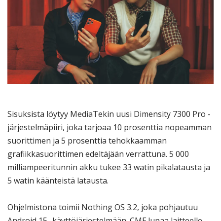
Sisuksista löytyy MediaTekin uusi Dimensity 7300 Pro -
järjestelmäpiiri, joka tarjoaa 10 prosenttia nopeamman
suorittimen ja 5 prosenttia tehokkaamman
grafiikkasuorittimen edeltäjään verrattuna. 5 000
milliampeeritunnin akku tukee 33 watin pikalatausta ja
5 watin käänteistä latausta.
Ohjelmistona toimii Nothing OS 3.2, joka pohjautuu
Android 15 -käyttöjärjestelmään. CMF lupaa laitteelle