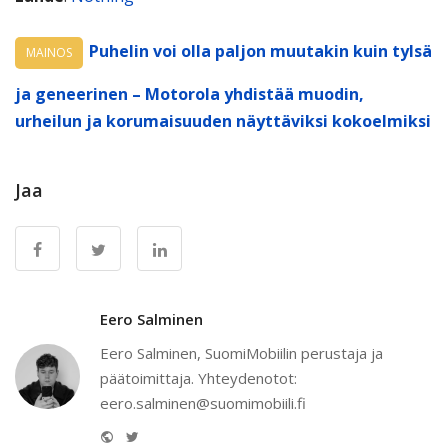
Puhelin voi olla paljon muutakin kuin tylsä
MAINOS
ja geneerinen – Motorola yhdistää muodin,
urheilun ja korumaisuuden näyttäviksi kokoelmiksi
Jaa
Eero Salminen
Eero Salminen, SuomiMobiilin perustaja ja
päätoimittaja. Yhteydenotot:
eero.salminen@suomimobiili.fi
Website
Twitter