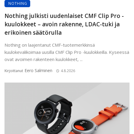
NOTHING
Nothing julkisti uudenlaiset CMF Clip Pro -
kuulokkeet – avoin rakenne, LDAC-tuki ja
erikoinen säätörulla
Nothing on laajentanut CMF-tuotemerkkinsä
kuulokevalikoimaa uusilla CMF Clip Pro -kuulokkeilla. Kyseessä
ovat avoimen rakenteen kuulokkeet, ...
Eero Salminen
Kirjoittanut
4.8.2026