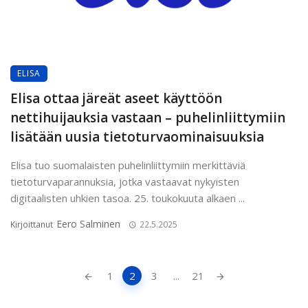
ELISA
Elisa ottaa järeät aseet käyttöön
nettihuijauksia vastaan – puhelinliittymiin
lisätään uusia tietoturvaominaisuuksia
Elisa tuo suomalaisten puhelinliittymiin merkittäviä
tietoturvaparannuksia, jotka vastaavat nykyisten
digitaalisten uhkien tasoa. 25. toukokuuta alkaen ...
Eero Salminen
Kirjoittanut
22.5.2025
Artikkeleiden
1
2
3
...
21
navigointi