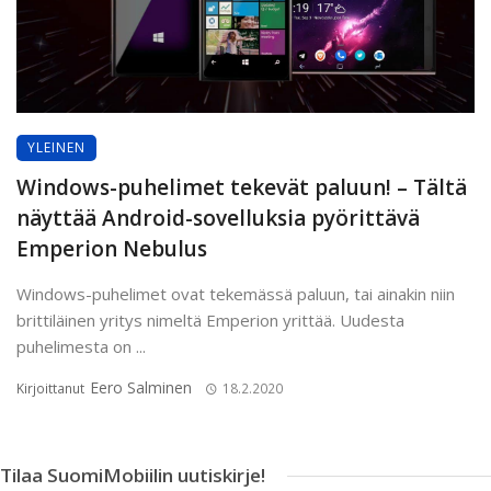
YLEINEN
Windows-puhelimet tekevät paluun! – Tältä
näyttää Android-sovelluksia pyörittävä
Emperion Nebulus
Windows-puhelimet ovat tekemässä paluun, tai ainakin niin
brittiläinen yritys nimeltä Emperion yrittää. Uudesta
puhelimesta on ...
Eero Salminen
Kirjoittanut
18.2.2020
Tilaa SuomiMobiilin uutiskirje!