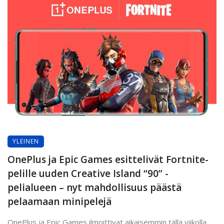
YLEINEN
OnePlus ja Epic Games esittelivät Fortnite-
pelille uuden Creative Island “90” -
pelialueen – nyt mahdollisuus päästä
pelaamaan minipelejä
OnePlus ja Epic Games ilmoittivat aikaisemmin tällä viikolla