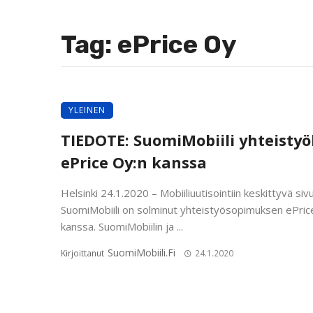
Tag: ePrice Oy
YLEINEN
TIEDOTE: SuomiMobiili yhteisty
ePrice Oy:n kanssa
Helsinki 24.1.2020 – Mobiiliuutisointiin keskittyvä siv
SuomiMobiili on solminut yhteistyösopimuksen ePric
kanssa. SuomiMobiilin ja ...
SuomiMobiili.fi
Kirjoittanut
24.1.2020