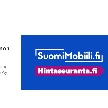
öhön
usto
e Oy:n