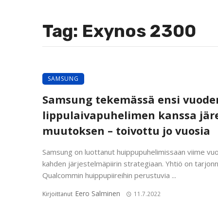
Tag: Exynos 2300
SAMSUNG
Samsung tekemässä ensi vuode
lippulaivapuhelimen kanssa jär
muutoksen – toivottu jo vuosia
Samsung on luottanut huippupuhelimissaan viime vu
kahden järjestelmäpiirin strategiaan. Yhtiö on tarjon
Qualcommin huippupiireihin perustuvia ...
Eero Salminen
Kirjoittanut
11.7.2022