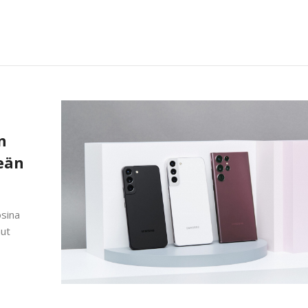
n
eän
osina
nut