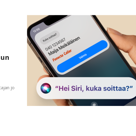
lun
tajan jo