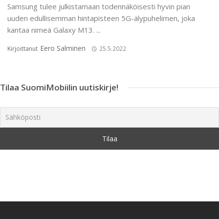
Samsung tulee julkistamaan todennäköisesti hyvin pian
uuden edullisemman hintapisteen 5G-älypuhelimen, joka
kantaa nimeä Galaxy M13. ...
Eero Salminen
Kirjoittanut
25.5.2022
Tilaa SuomiMobiilin uutiskirje!