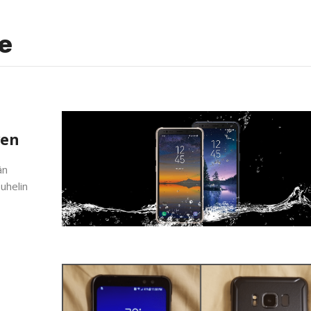
e
ven
än
uhelin