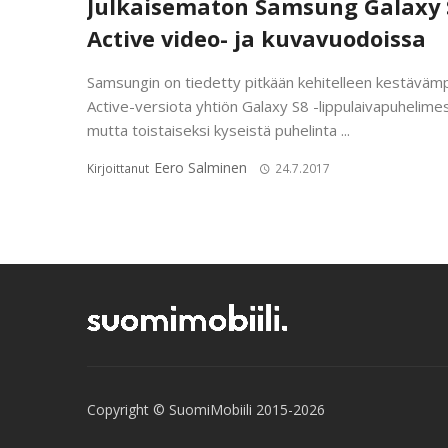
Julkaisematon Samsung Galaxy 
Active video- ja kuvavuodoissa
Samsungin on tiedetty pitkään kehitelleen kestäväm
Active-versiota yhtiön Galaxy S8 -lippulaivapuhelime
mutta toistaiseksi kyseistä puhelinta ...
Eero Salminen
Kirjoittanut
24.7.2017
Copyright © SuomiMobiili 2015-2026