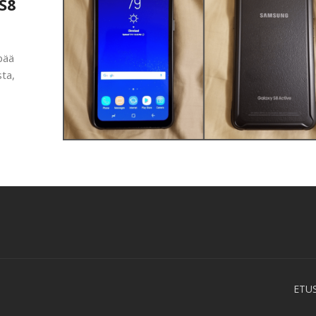
S8
pää
sta,
ETU