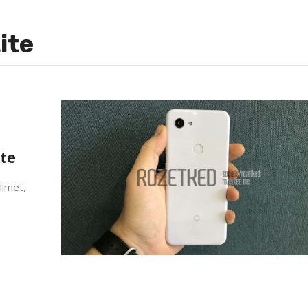
ite
ite
limet,