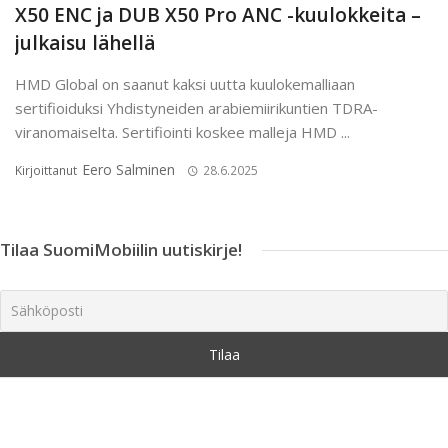
X50 ENC ja DUB X50 Pro ANC -kuulokkeita –
julkaisu lähellä
HMD Global on saanut kaksi uutta kuulokemalliaan
sertifioiduksi Yhdistyneiden arabiemiirikuntien TDRA-
viranomaiselta. Sertifiointi koskee malleja HMD ...
Eero Salminen
Kirjoittanut
28.6.2025
Tilaa SuomiMobiilin uutiskirje!