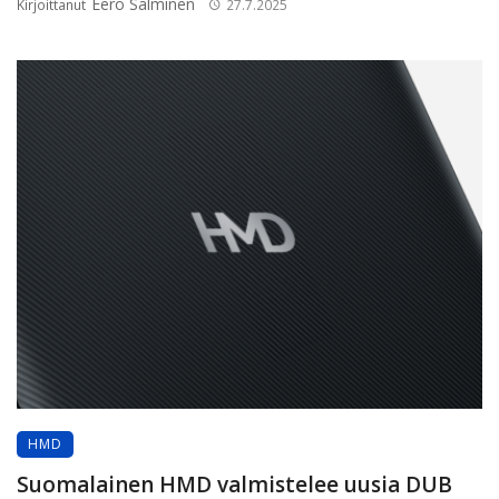
Eero Salminen
Kirjoittanut
27.7.2025
HMD
Suomalainen HMD valmistelee uusia DUB