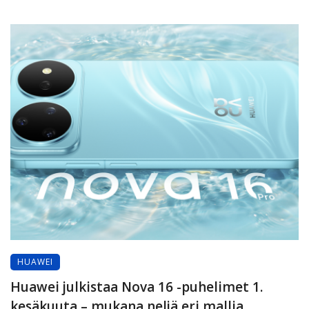
HUAWEI
Huawei julkistaa Nova 16 -puhelimet 1.
kesäkuuta – mukana neljä eri mallia