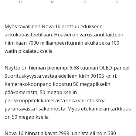
16
16
16
16
Myös tavallinen Nova 16 erottuu edukseen
akkukapasiteetillaan. Huawei on varustanut laitteen
niin ikään 7000 milliampeeritunnin akulla sekä 100
watin pikalatauksella.
Näyttö on hieman pienempi 6,68 tuuman OLED-paneeli.
Suorituskyvystä vastaa edelleen Kirin 9010S -piiri.
Kamerakokoonpano koostuu 50 megapikselin
pääkamerasta, 50 megapikselin
periskooppitelekamerasta sekä värintoistoa
parantavasta lisäkennosta. Myös etukameran tarkkuus
on 50 megapikseliä.
Nova 16 hinnat alkavat 2999 juanista eli noin 380