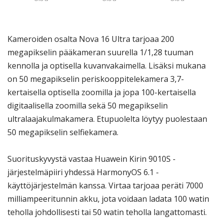
Kameroiden osalta Nova 16 Ultra tarjoaa 200
megapikselin pääkameran suurella 1/1,28 tuuman
kennolla ja optisella kuvanvakaimella. Lisäksi mukana
on 50 megapikselin periskooppitelekamera 3,7-
kertaisella optisella zoomilla ja jopa 100-kertaisella
digitaalisella zoomilla sekä 50 megapikselin
ultralaajakulmakamera. Etupuolelta löytyy puolestaan
50 megapikselin selfiekamera.
Suorituskyvystä vastaa Huawein Kirin 9010S -
järjestelmäpiiri yhdessä HarmonyOS 6.1 -
käyttöjärjestelmän kanssa. Virtaa tarjoaa peräti 7000
milliampeeritunnin akku, jota voidaan ladata 100 watin
teholla johdollisesti tai 50 watin teholla langattomasti.