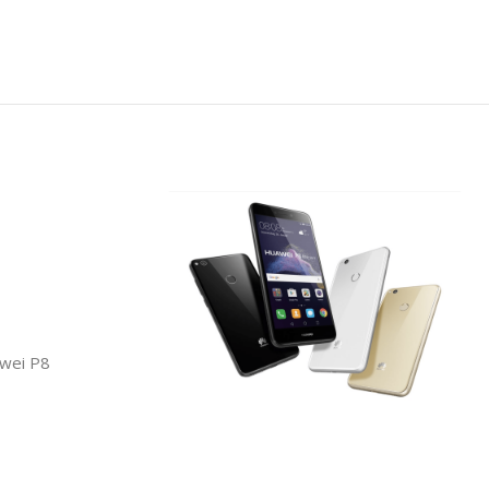
awei P8