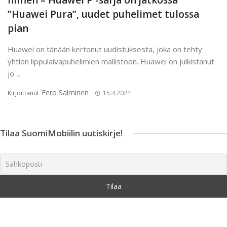
nimen – Huawei P -sarja on jatkossa
”Huawei Pura”, uudet puhelimet tulossa
pian
Huawei on tänään kertonut uudistuksesta, joka on tehty
yhtiön lippulaivapuhelimien mallistoon. Huawei on julkistanut
jo ...
Eero Salminen
Kirjoittanut
15.4.2024
Tilaa SuomiMobiilin uutiskirje!