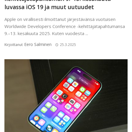
luvassa iOS 19 ja muut uutuudet
Apple on virallisesti ilmoittanut järjestävänsä vuotuisen
Worldwide Developers Conference -kehittäjätapahtumansa
9.–13. kesäkuuta 2025. Kuten vuodesta ...
Eero Salminen
Kirjoittanut
25.3.2025