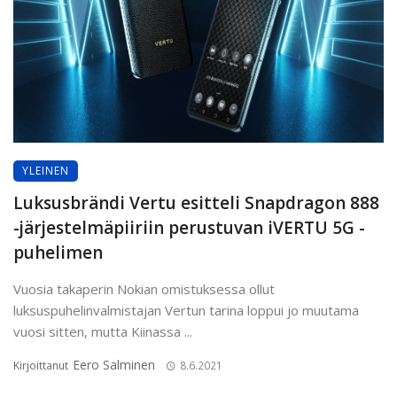
YLEINEN
Luksusbrändi Vertu esitteli Snapdragon 888
-järjestelmäpiiriin perustuvan iVERTU 5G -
puhelimen
Vuosia takaperin Nokian omistuksessa ollut
luksuspuhelinvalmistajan Vertun tarina loppui jo muutama
vuosi sitten, mutta Kiinassa ...
Eero Salminen
Kirjoittanut
8.6.2021